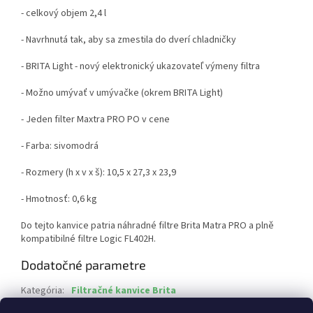
- celkový objem 2,4 l
- Navrhnutá tak, aby sa zmestila do dverí chladničky
- BRITA Light - nový elektronický ukazovateľ výmeny filtra
- Možno umývať v umývačke (okrem BRITA Light)
- Jeden filter Maxtra PRO PO v cene
- Farba: sivomodrá
- Rozmery (h x v x š): 10,5 x 27,3 x 23,9
- Hmotnosť: 0,6 kg
Do tejto kanvice patria náhradné filtre Brita Matra PRO a plně
kompatibilné filtre Logic FL402H.
Dodatočné parametre
Kategória
:
Filtračné kanvice Brita
EAN
:
4006387140724