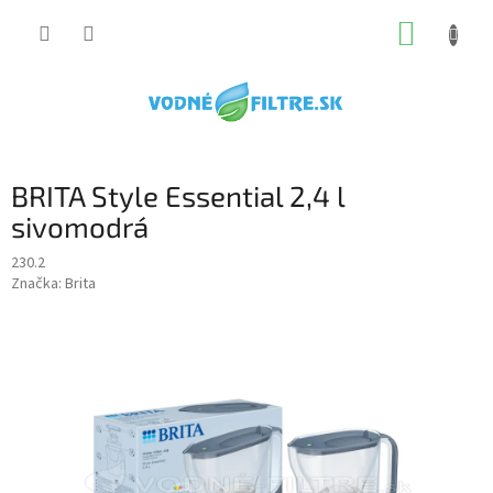
Prejsť
NÁKUP
na
obsah
KOŠÍK
BRITA Style Essential 2,4 l
sivomodrá
230.2
Značka:
Brita