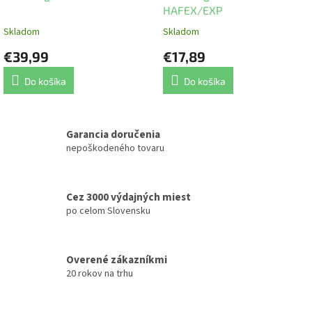
HAFEX/EXP
Skladom
Skladom
€39,99
€17,89
Do košíka
Do košíka
Garancia doručenia
nepoškodeného tovaru
Cez 3000 výdajných miest
po celom Slovensku
Overené zákazníkmi
20 rokov na trhu