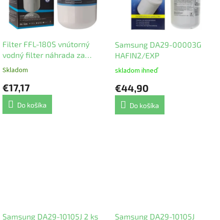
p
r
o
d
Filter FFL-180S vnútorný
Samsung DA29-00003G
u
vodný filter náhrada za
HAFIN2/EXP
k
Samsung DA29-00003F/G
t
Skladom
skladom ihneď
o
€17,17
€44,90
v
Do košíka
Do košíka
Samsung DA29-10105J 2 ks
Samsung DA29-10105J