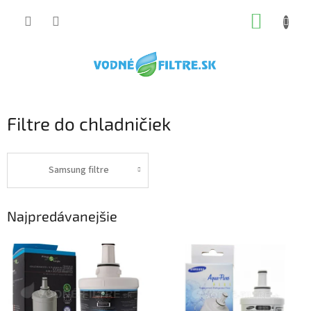
Prejsť
NÁKUP
na
obsah
KOŠÍK
Filtre do chladničiek
Samsung filtre
Najpredávanejšie
V
ý
p
i
s