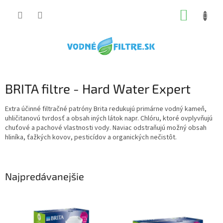
Prejsť
NÁKUP
na
obsah
KOŠÍK
BRITA filtre - Hard Water Expert
Extra účinné filtračné patróny Brita redukujú primárne vodný kameň,
uhličitanovú tvrdosť a obsah iných látok napr. Chlóru, ktoré ovplyvňujú
chuťové a pachové vlastnosti vody. Naviac odstraňujú možný obsah
hliníka, ťažkých kovov, pesticídov a organických nečistôt.
Najpredávanejšie
V
ý
p