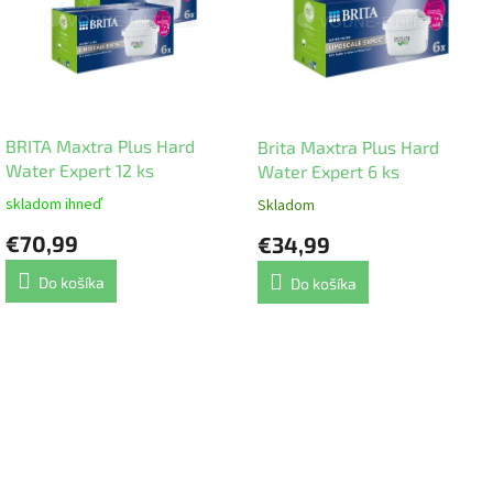
i
s
p
r
o
d
BRITA Maxtra Plus Hard
Brita Maxtra Plus Hard
u
Water Expert 12 ks
Water Expert 6 ks
k
t
skladom ihneď
Skladom
o
€70,99
€34,99
v
Do košíka
Do košíka