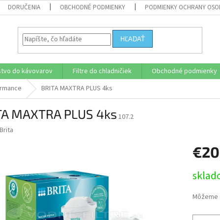
DORUČENIA
OBCHODNÉ PODMIENKY
PODMIENKY OCHRANY OSO
HĽADAŤ
stvo do kávovarov
Filtre do chladničiek
Obchodné podmienky
formance
BRITA MAXTRA PLUS 4ks
TA MAXTRA PLUS 4ks
107.2
Brita
€20
Jednotk
sklad
cena:
Môžeme d