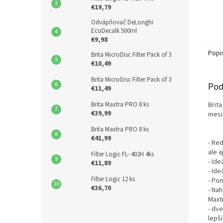
€19,79
Odvápňovač DeLonghi
EcoDecalk 500ml
€9,98
Popi
Brita MicroDisc Filter Pack of 3
€10,49
Brita MicroDisc Filter Pack of 3
Pod
€11,49
Brita
Brita Maxtra PRO 8 ks
€39,99
mesia
Brita Maxtra PRO 8 ks
€41,99
- Re
ale a
Filter Logic FL- 402H 4ks
- Id
€11,89
- Ide
Filter Logic 12 ks
- Po
€36,70
- Nah
Maxt
- dv
lepš