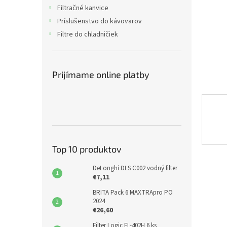
Filtračné kanvice
Príslušenstvo do kávovarov
Filtre do chladničiek
Prijímame online platby
Top 10 produktov
DeLonghi DLS C002 vodný filter
€7,11
BRITA Pack 6 MAXTRApro PO
2024
€26,60
Filter Logic FL-402H 6 ks