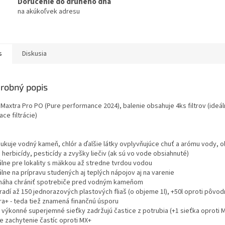
Doručenie do druhého dňa
na akúkoľvek adresu
s
Diskusia
robný popis
 Maxtra Pro PO (Pure performance 2024), balenie obsahuje 4ks filtrov (ideál
ce filtrácie)
dukuje vodný kameň, chlór a ďalšie látky ovplyvňujúce chuť a arómu vody, 
j herbicídy, pesticídy a zvyšky liečiv (ak sú vo vode obsiahnuté)
eálne pre lokality s mäkkou až stredne tvrdou vodou
álne na prípravu studených aj teplých nápojov aj na varenie
máha chrániť spotrebiče pred vodným kameňom
radí až 150 jednorazových plastových fliaš (o objeme 1l), +50l oproti pôvod
ra+ - teda tiež znamená finančnú úsporu
e výkonné superjemné sieťky zadržujú častice z potrubia (+1 sieťka oproti M
ie zachytenie častíc oproti MX+