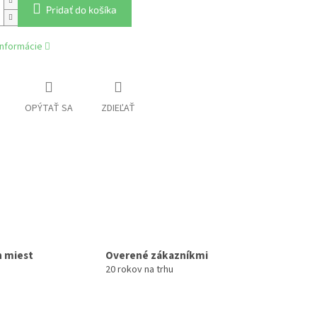
Pridať do košíka
informácie
OPÝTAŤ SA
ZDIEĽAŤ
h miest
Overené zákazníkmi
20 rokov na trhu