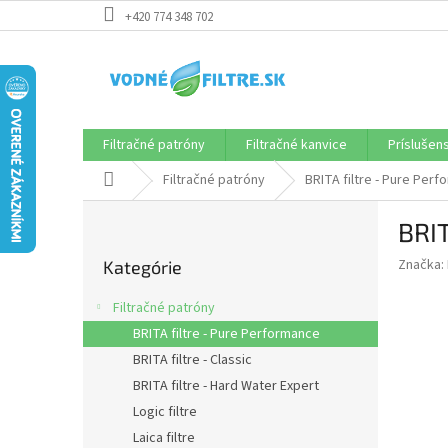
Prejsť
+420 774 348 702
na
obsah
Filtračné patróny
Filtračné kanvice
Príslušen
Domov
Filtračné patróny
BRITA filtre - Pure Per
B
BRI
o
Preskočiť
č
Značka:
Kategórie
kategórie
n
ý
Filtračné patróny
p
BRITA filtre - Pure Performance
a
BRITA filtre - Classic
n
e
BRITA filtre - Hard Water Expert
l
Logic filtre
Laica filtre