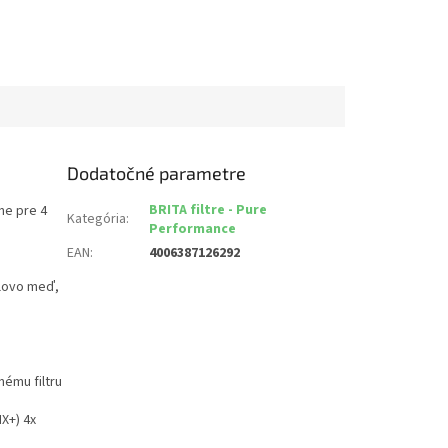
Dodatočné parametre
BRITA filtre - Pure
ne pre 4
Kategória
:
Performance
EAN
:
4006387126292
olovo meď,
nému filtru
X+) 4x