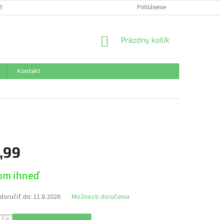
BNÝCH ÚDAJOV
Prihlásenie
NÁKUPNÝ
Prázdny košík
KOŠÍK
Kontakt
,99
ová
om ihneď
oručiť do:
11.8.2026
Možnosti doručenia