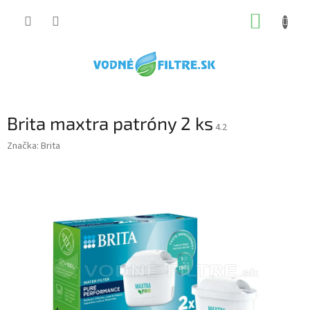
Prejsť
NÁKUP
na
obsah
KOŠÍK
Brita maxtra patróny 2 ks
4.2
Značka:
Brita