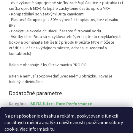
- dve výkonné superjemné sieťky zadržujú častice z potrubia (+1
sieťka oproti MX+) 4x lepšie zachytenie častíc oproti MX+
- Kompatibilný so všetkými Brita kanvicami
- Plastová škrupina je z 50% vybená z bioplastov, bez obsahu
BPa
- Poskytuje skvele chutiacu, čerstvo filtrovanú vodu
- Všetky filtre Brita sú recyklovateľné, vracajte do recyklačných
boxov a pomáhajte tak šetriť prírodu (Použité filtre môžete
vrátiť aj u nás na výdajnom mieste, adresa je uvedená v
kontaktoch.)
Balenie obsahuje 2 ks filtrov maxtra PRO PO.
Balenie nemusí zodpovedať uvedenému obrázku. Tovar je
balený individuálne.
Dodatočné parametre
Kategória
:
BRITA filtre - Pure Performance
EAN
:
4006387126254
Na prispôsobenie obsahu a reklám, poskytovanie funkcií
sociálnych médií a analýzu návštevnosti používame súbory
Z
cookie. Viac informácií
tu
.