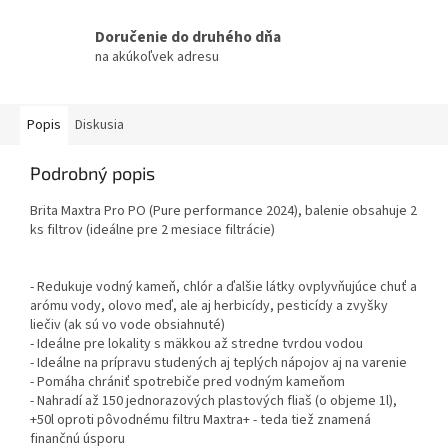
Doručenie do druhého dňa
na akúkoľvek adresu
Popis
Diskusia
Podrobný popis
Brita Maxtra Pro PO (Pure performance 2024), balenie obsahuje 2
ks filtrov (ideálne pre 2 mesiace filtrácie)
- Redukuje vodný kameň, chlór a ďalšie látky ovplyvňujúce chuť a
arómu vody, olovo meď, ale aj herbicídy, pesticídy a zvyšky
liečiv (ak sú vo vode obsiahnuté)
- Ideálne pre lokality s mäkkou až stredne tvrdou vodou
- Ideálne na prípravu studených aj teplých nápojov aj na varenie
- Pomáha chrániť spotrebiče pred vodným kameňom
- Nahradí až 150 jednorazových plastových fliaš (o objeme 1l),
+50l oproti pôvodnému filtru Maxtra+ - teda tiež znamená
finančnú úsporu