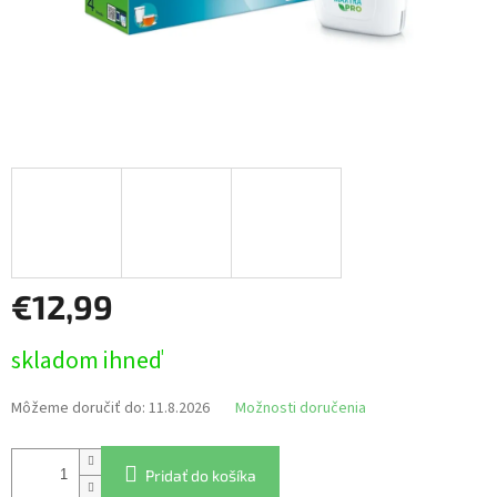
€12,99
Jednotková
skladom ihneď
cena:
Môžeme doručiť do:
11.8.2026
Možnosti doručenia
Pridať do košíka