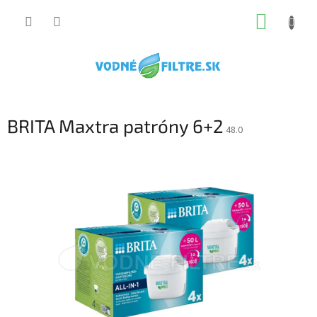
Prejsť
NÁKUP
na
obsah
KOŠÍK
BRITA Maxtra patróny 6+2
48.0