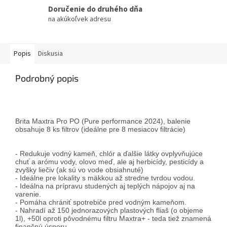
Doručenie do druhého dňa
na akúkoľvek adresu
Popis
Diskusia
Podrobný popis
Brita Maxtra Pro PO (Pure performance 2024), balenie
obsahuje 8 ks filtrov (ideálne pre 8 mesiacov filtrácie)
- Redukuje vodný kameň, chlór a ďalšie látky ovplyvňujúce
chuť a arómu vody, olovo meď, ale aj herbicídy, pesticídy a
zvyšky liečiv (ak sú vo vode obsiahnuté)
- Ideálne pre lokality s mäkkou až stredne tvrdou vodou.
- Ideálna na prípravu studených aj teplých nápojov aj na
varenie.
- Pomáha chrániť spotrebiče pred vodným kameňom.
- Nahradí až 150 jednorazových plastových fliaš (o objeme
1l), +50l oproti pôvodnému filtru Maxtra+ - teda tiež znamená
finančnú úsporu