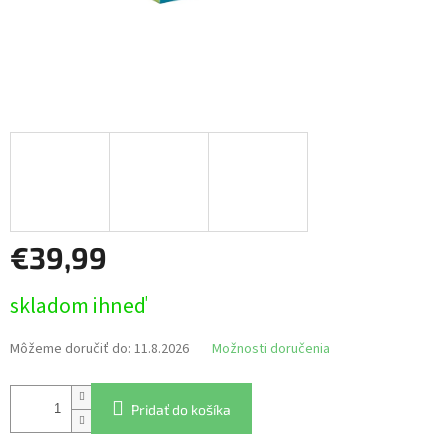
€39,99
Jednotková
skladom ihneď
cena:
Môžeme doručiť do:
11.8.2026
Možnosti doručenia
Pridať do košíka