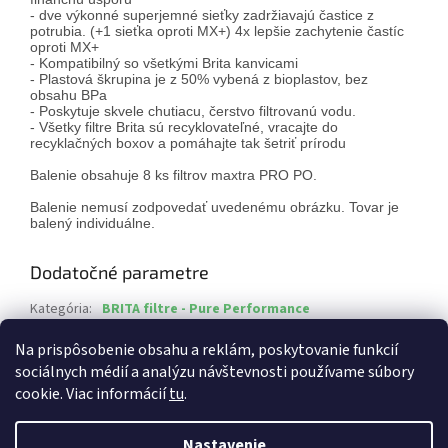
- dve výkonné superjemné sieťky zadržiavajú častice z
potrubia. (+1 sieťka oproti MX+) 4x lepšie zachytenie častíc
oproti MX+
- Kompatibilný so všetkými Brita kanvicami
- Plastová škrupina je z 50% vybená z bioplastov, bez
obsahu BPa
- Poskytuje skvele chutiacu, čerstvo filtrovanú vodu.
- Všetky filtre Brita sú recyklovateľné, vracajte do
recyklačných boxov a pomáhajte tak šetriť prírodu
Balenie obsahuje 8 ks filtrov maxtra PRO PO.
Balenie nemusí zodpovedať uvedenému obrázku. Tovar je
balený individuálne.
Dodatočné parametre
Kategória
:
BRITA filtre - Pure Performance
EAN
:
4006387126292
Na prispôsobenie obsahu a reklám, poskytovanie funkcií
sociálnych médií a analýzu návštevnosti používame súbory
Z
cookie. Viac informácií
tu
.
á
Vytvoril Shoptet
p
Nastavenie