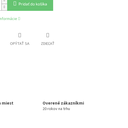
Pridať do košíka
informácie
OPÝTAŤ SA
ZDIEĽAŤ
h miest
Overené zákazníkmi
20 rokov na trhu