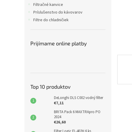
Filtračné kanvice
Príslušenstvo do kávovarov
Filtre do chladničiek
Prijímame online platby
Top 10 produktov
DeLonghi DLS C002 vodný filter
€7,11
BRITA Pack 6 MAXTRApro PO
2024
€26,60
Filter Logic FL-402H 6 ks