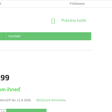
BNÝCH ÚDAJOV
Prihlásenie
NÁKUPNÝ
Prázdny košík
KOŠÍK
Kontakt
,99
ová
om ihneď
oručiť do:
11.8.2026
Možnosti doručenia