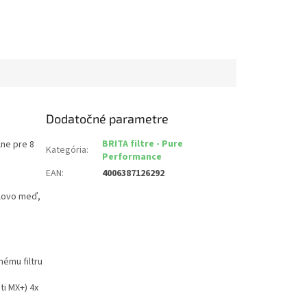
Dodatočné parametre
BRITA filtre - Pure
lne pre 8
Kategória
:
Performance
EAN
:
4006387126292
olovo meď,
nému filtru
ti MX+) 4x