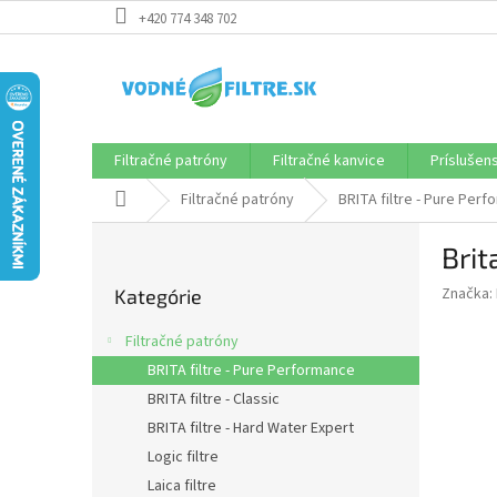
Prejsť
+420 774 348 702
na
obsah
Filtračné patróny
Filtračné kanvice
Príslušen
Domov
Filtračné patróny
BRITA filtre - Pure Per
B
Brit
o
Preskočiť
č
Značka:
Kategórie
kategórie
n
ý
Filtračné patróny
p
BRITA filtre - Pure Performance
a
BRITA filtre - Classic
n
e
BRITA filtre - Hard Water Expert
l
Logic filtre
Laica filtre