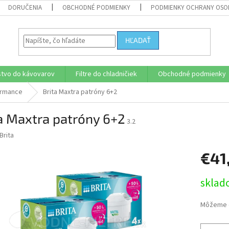
DORUČENIA
OBCHODNÉ PODMIENKY
PODMIENKY OCHRANY OSO
HĽADAŤ
stvo do kávovarov
Filtre do chladničiek
Obchodné podmienky
formance
Brita Maxtra patróny 6+2
a Maxtra patróny 6+2
3.2
Brita
€41
Jednotk
sklad
cena:
Môžeme d