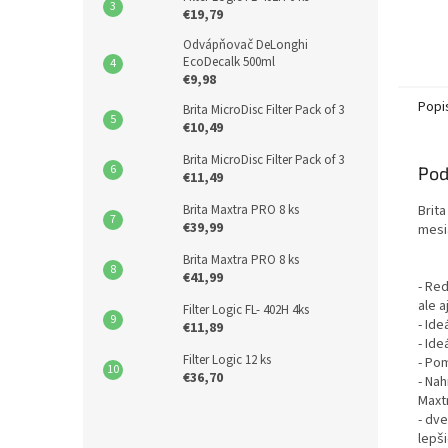
€19,79
Odvápňovač DeLonghi
EcoDecalk 500ml
€9,98
Popi
Brita MicroDisc Filter Pack of 3
€10,49
Brita MicroDisc Filter Pack of 3
Pod
€11,49
Brita
Brita Maxtra PRO 8 ks
€39,99
mesia
Brita Maxtra PRO 8 ks
€41,99
- Re
ale a
Filter Logic FL- 402H 4ks
- Ide
€11,89
- Ide
Filter Logic 12 ks
- Po
€36,70
- Nah
Maxt
- dve
lepš