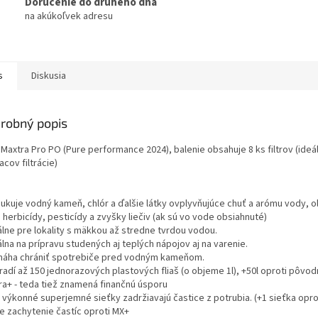
Doručenie do druhého dňa
na akúkoľvek adresu
s
Diskusia
robný popis
 Maxtra Pro PO (Pure performance 2024), balenie obsahuje 8 ks filtrov (ideá
cov filtrácie)
dukuje vodný kameň, chlór a ďalšie látky ovplyvňujúce chuť a arómu vody, 
j herbicídy, pesticídy a zvyšky liečiv (ak sú vo vode obsiahnuté)
álne pre lokality s mäkkou až stredne tvrdou vodou.
álna na prípravu studených aj teplých nápojov aj na varenie.
máha chrániť spotrebiče pred vodným kameňom.
radí až 150 jednorazových plastových fliaš (o objeme 1l), +50l oproti pôvod
ra+ - teda tiež znamená finančnú úsporu
 výkonné superjemné sieťky zadržiavajú častice z potrubia. (+1 sieťka opro
ie zachytenie častíc oproti MX+