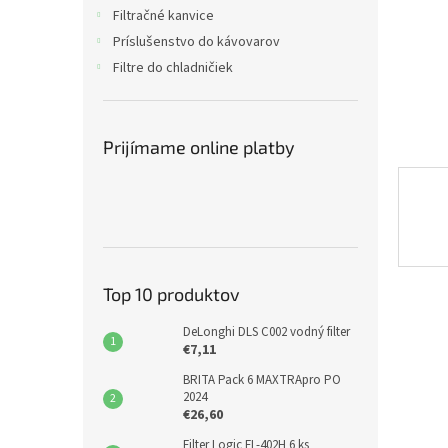
Filtračné kanvice
Príslušenstvo do kávovarov
Filtre do chladničiek
Prijímame online platby
Top 10 produktov
DeLonghi DLS C002 vodný filter
€7,11
BRITA Pack 6 MAXTRApro PO
2024
€26,60
Filter Logic FL-402H 6 ks