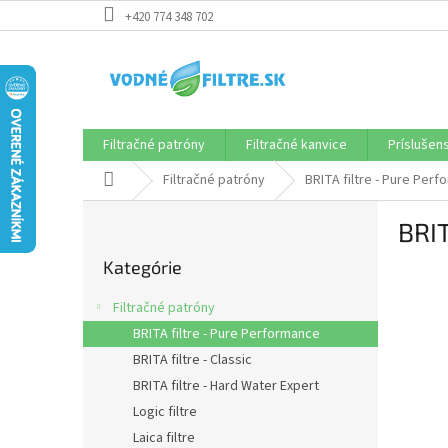
Prejsť
+420 774 348 702
na
obsah
Filtračné patróny
Filtračné kanvice
Príslušen
Domov
Filtračné patróny
BRITA filtre - Pure Per
B
BRI
o
Preskočiť
č
Kategórie
kategórie
n
ý
Filtračné patróny
p
BRITA filtre - Pure Performance
a
BRITA filtre - Classic
n
e
BRITA filtre - Hard Water Expert
l
Logic filtre
Laica filtre