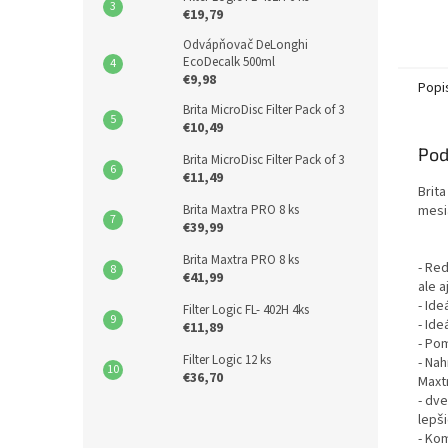
€19,79
Odvápňovač DeLonghi
EcoDecalk 500ml
€9,98
Popi
Brita MicroDisc Filter Pack of 3
€10,49
Pod
Brita MicroDisc Filter Pack of 3
€11,49
Brita
mesia
Brita Maxtra PRO 8 ks
€39,99
Brita Maxtra PRO 8 ks
- Re
€41,99
ale a
- Id
Filter Logic FL- 402H 4ks
- Ide
€11,89
- Po
Filter Logic 12 ks
- Nah
€36,70
Maxt
- dv
lepš
- Ko