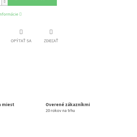
informácie
OPÝTAŤ SA
ZDIEĽAŤ
h miest
Overené zákazníkmi
20 rokov na trhu