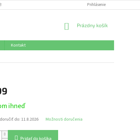
BNÝCH ÚDAJOV
Prihlásenie
NÁKUPNÝ
Prázdny košík
KOŠÍK
Kontakt
99
ová
om ihneď
oručiť do:
11.8.2026
Možnosti doručenia
Pridať do košíka