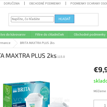
DORUČENIA
OBCHODNÉ PODMIENKY
PODMIENKY OCHRANY OSO
HĽADAŤ
stvo do kávovarov
Filtre do chladničiek
Obchodné podmienky
formance
BRITA MAXTRA PLUS 2ks
TA MAXTRA PLUS 2ks
115.0
€9,
Jednotk
sklad
cena:
Môžeme d