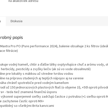
na akúkoľvek adresu
s
Diskusia
robný popis
 Maxtra Pro PO (Pure performance 2024), balenie obsahuje 2 ks filtrov (ideá
ce filtrácie)
dukuje vodný kameň, chlór a ďalšie látky ovplyvňujúce chuť a arómu vody, 
j herbicídy, pesticídy a zvyšky liečiv (ak sú vo vode obsiahnuté)
eálne pre lokality s mäkkou až stredne tvrdou vodou
álne na prípravu studených aj teplých nápojov aj na varenie
máha chrániť spotrebiče pred vodným kameňom
radí až 150 jednorazových plastových fliaš (o objeme 1l), +50l oproti pôvod
ra+ - teda tiež znamená finančnú úsporu
e výkonné superjemné sieťky zadržujú častice z potrubia (+1 sieťka oproti M
ie zachytenie častíc oproti MX+
mpatibilný so všetkými Brita kanvicami