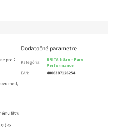
Dodatočné parametre
BRITA filtre - Pure
lne pre 2
Kategória
:
Performance
EAN
:
4006387126254
olovo meď,
nému filtru
X+) 4x