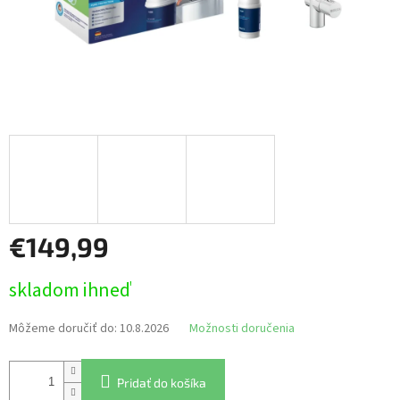
€149,99
Jednotková
skladom ihneď
cena:
Môžeme doručiť do:
10.8.2026
Možnosti doručenia
Pridať do košíka