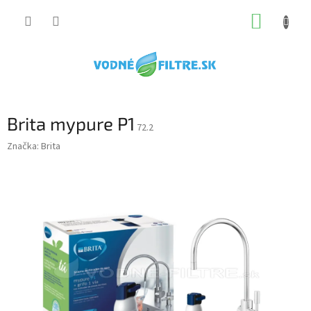
Prejsť
NÁKUP
na
obsah
KOŠÍK
Brita mypure P1
72.2
Značka:
Brita