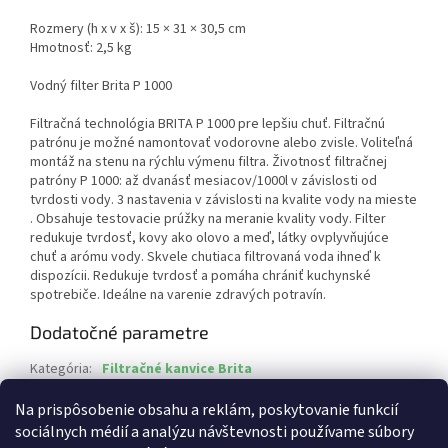
Rozmery (h x v x š): 15 × 31 × 30,5 cm
Hmotnosť: 2,5 kg
Vodný filter Brita P 1000
Filtračná technológia BRITA P 1000 pre lepšiu chuť. Filtračnú
patrónu je možné namontovať vodorovne alebo zvisle. Voliteľná
montáž na stenu na rýchlu výmenu filtra. Životnosť filtračnej
patróny P 1000: až dvanásť mesiacov/1000l v závislosti od
tvrdosti vody. 3 nastavenia v závislosti na kvalite vody na mieste
. Obsahuje testovacie prúžky na meranie kvality vody. Filter
redukuje tvrdosť, kovy ako olovo a meď, látky ovplyvňujúce
chuť a arómu vody. Skvele chutiaca filtrovaná voda ihneď k
dispozícii. Redukuje tvrdosť a pomáha chrániť kuchynské
spotrebiče. Ideálne na varenie zdravých potravín.
Dodatočné parametre
Kategória
:
Filtračné kanvice Brita
EAN
:
4006387065751
Na prispôsobenie obsahu a reklám, poskytovanie funkcií
sociálnych médií a analýzu návštevnosti používame súbory