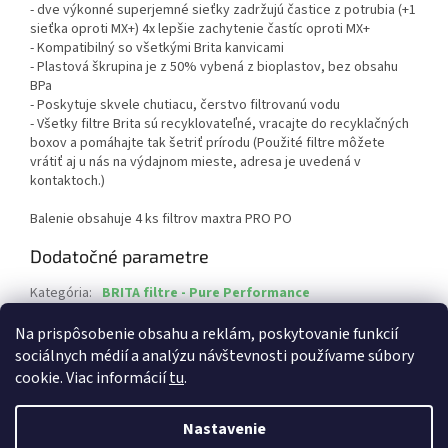
- dve výkonné superjemné sieťky zadržujú častice z potrubia (+1
sieťka oproti MX+) 4x lepšie zachytenie častíc oproti MX+
- Kompatibilný so všetkými Brita kanvicami
- Plastová škrupina je z 50% vybená z bioplastov, bez obsahu
BPa
- Poskytuje skvele chutiacu, čerstvo filtrovanú vodu
- Všetky filtre Brita sú recyklovateľné, vracajte do recyklačných
boxov a pomáhajte tak šetriť prírodu (Použité filtre môžete
vrátiť aj u nás na výdajnom mieste, adresa je uvedená v
kontaktoch.)
Balenie obsahuje 4 ks filtrov maxtra PRO PO
Dodatočné parametre
Kategória
:
BRITA filtre - Pure Performance
EAN
:
4006387126292
Na prispôsobenie obsahu a reklám, poskytovanie funkcií
sociálnych médií a analýzu návštevnosti používame súbory
Z
cookie. Viac informácií
tu
.
á
Vytvoril Shoptet
p
Nastavenie
ä