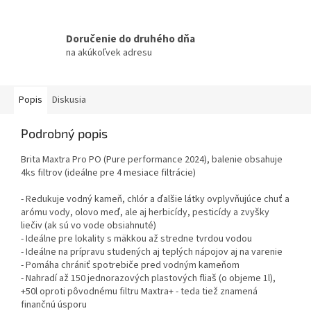
Doručenie do druhého dňa
na akúkoľvek adresu
Popis
Diskusia
Podrobný popis
Brita Maxtra Pro PO (Pure performance 2024), balenie obsahuje
4ks filtrov (ideálne pre 4 mesiace filtrácie)
- Redukuje vodný kameň, chlór a ďalšie látky ovplyvňujúce chuť a
arómu vody, olovo meď, ale aj herbicídy, pesticídy a zvyšky
liečiv (ak sú vo vode obsiahnuté)
- Ideálne pre lokality s mäkkou až stredne tvrdou vodou
- Ideálne na prípravu studených aj teplých nápojov aj na varenie
- Pomáha chrániť spotrebiče pred vodným kameňom
- Nahradí až 150 jednorazových plastových fliaš (o objeme 1l),
+50l oproti pôvodnému filtru Maxtra+ - teda tiež znamená
finančnú úsporu