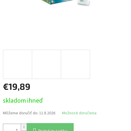
€19,89
Jednotková
skladom ihneď
cena:
Môžeme doručiť do:
11.8.2026
Možnosti doručenia
Pridať do košíka