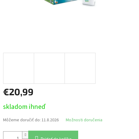
€20,99
Jednotková
skladom ihneď
cena:
Môžeme doručiť do:
11.8.2026
Možnosti doručenia
Pridať do košíka