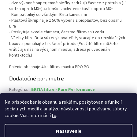
- dve výkonné superjemné sieťky zadržujú častice z potrubia (+1
sieťka oproti MX+) 4x lepšie zachytenie častíc oproti MX+
- Kompatibilný so všetkými Brita kanvicami
- Plastová škrupina je z 50% vybená z bioplastov, bez obsahu
BPa
- Poskytuje skvele chutiacu, čerstvo filtrovanú vodu
- Všetky filtre Brita sú recyklovateľné, vracajte do recyklačných
boxov a pomáhajte tak šetriť prírodu (Použité filtre môžete
vrátiť aj u nás na výdajnom mieste, adresa je uvedená v
kontaktoch.)
Balenie obsahuje 4 ks filtrov maxtra PRO PO
Dodatočné parametre
Kategória
:
BRITA filtre - Pure Performance
EAN
:
4006387126292
Na prispôsobenie obsahu a reklám, poskytovanie funkcií
sociálnych médií a analýzu návštevnosti používame súbory
Z
cookie. Viac informácií
tu
.
á
Vytvoril Shoptet
p
Nastavenie
ä