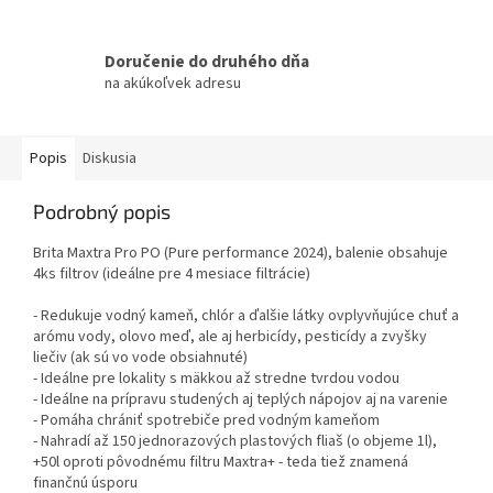
Doručenie do druhého dňa
na akúkoľvek adresu
Popis
Diskusia
Podrobný popis
Brita Maxtra Pro PO (Pure performance 2024), balenie obsahuje
4ks filtrov (ideálne pre 4 mesiace filtrácie)
- Redukuje vodný kameň, chlór a ďalšie látky ovplyvňujúce chuť a
arómu vody, olovo meď, ale aj herbicídy, pesticídy a zvyšky
liečiv (ak sú vo vode obsiahnuté)
- Ideálne pre lokality s mäkkou až stredne tvrdou vodou
- Ideálne na prípravu studených aj teplých nápojov aj na varenie
- Pomáha chrániť spotrebiče pred vodným kameňom
- Nahradí až 150 jednorazových plastových fliaš (o objeme 1l),
+50l oproti pôvodnému filtru Maxtra+ - teda tiež znamená
finančnú úsporu