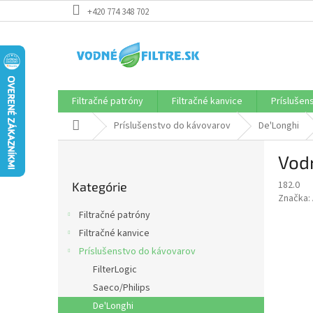
Prejsť
+420 774 348 702
na
obsah
Filtračné patróny
Filtračné kanvice
Príslušen
Domov
Príslušenstvo do kávovarov
De'Longhi
B
Vod
o
Preskočiť
č
182.0
Kategórie
kategórie
n
Značka:
ý
Filtračné patróny
p
Filtračné kanvice
a
Príslušenstvo do kávovarov
n
e
FilterLogic
l
Saeco/Philips
De'Longhi