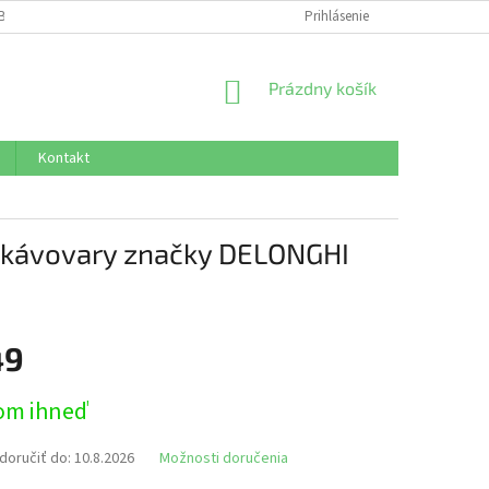
BNÝCH ÚDAJOV
Prihlásenie
NÁKUPNÝ
Prázdny košík
KOŠÍK
Kontakt
e kávovary značky DELONGHI
49
ová
om ihneď
oručiť do:
10.8.2026
Možnosti doručenia