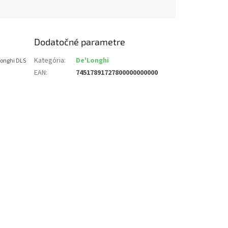
Dodatočné parametre
Kategória
:
De'Longhi
Longhi DLS
EAN
:
74517891727800000000000