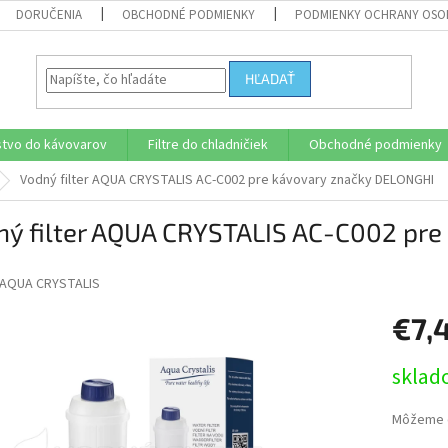
DORUČENIA
OBCHODNÉ PODMIENKY
PODMIENKY OCHRANY OSO
HĽADAŤ
stvo do kávovarov
Filtre do chladničiek
Obchodné podmienky
Vodný filter AQUA CRYSTALIS AC-C002 pre kávovary značky DELONGHI
ný filter AQUA CRYSTALIS AC-C002 pr
AQUA CRYSTALIS
€7,
Jednotk
sklad
cena:
Môžeme d