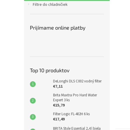
Filtre do chladničiek
Prijímame online platby
Top 10 produktov
DeLonghi DLS C002 vodný filter
€7,11
Brita Maxtra Pro Hard Water
Expert 3 ks
€15,79
Filter Logic FL-402H 6 ks
€17,49
BRITA Style Essential 2,4 l biela