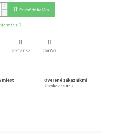
Pridať do košíka
informácie
OPÝTAŤ SA
ZDIEĽAŤ
h miest
Overené zákazníkmi
20 rokov na trhu