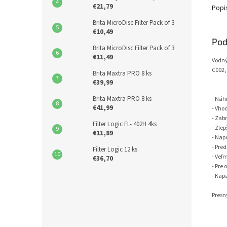
€21,79
Popi
Brita MicroDisc Filter Pack of 3
€10,49
Pod
Brita MicroDisc Filter Pack of 3
€11,49
Vodný
C002,
Brita Maxtra PRO 8 ks
€39,99
Brita Maxtra PRO 8 ks
- Náhr
€41,99
- Vho
- Zab
Filter Logic FL- 402H 4ks
- Zle
€11,89
- Nap
- Pre
Filter Logic 12 ks
- Veľ
€36,70
- Pre
- Kapa
Presn